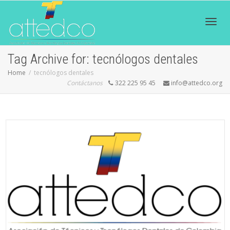
Toggl
Tag Archive for: tecnólogos dentales
Home
tecnólogos dentales
Contáctanos
322 225 95 45
info@attedco.org
navig